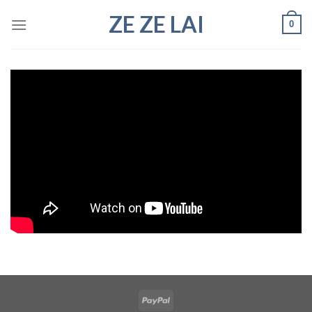
Skip
ZE ZE LAI
0
to
content