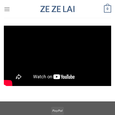
Skip
ZE ZE LAI
0
to
content